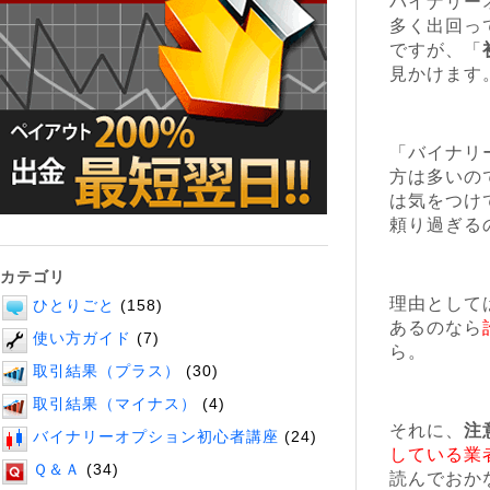
バイナリー
多く出回っ
ですが、「
見かけます
「バイナリ
方は多いの
は気をつけ
頼り過ぎる
カテゴリ
理由として
ひとりごと
(158)
あるのなら
使い方ガイド
(7)
ら。
取引結果（プラス）
(30)
取引結果（マイナス）
(4)
それに、
注
バイナリーオプション初心者講座
(24)
している業
Ｑ＆Ａ
(34)
読んでおか