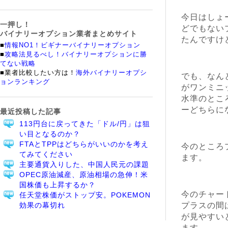
今日はしょ
一押し！
どでもない
バイナリーオプション業者まとめサイト
たんですけ
■
情報NO1！ビギナーバイナリーオプション
■
攻略法見るべし！バイナリーオプションに勝
てない戦略
■業者比較したい方は！
海外バイナリーオプシ
でも、なん
ョンランキング
がワンミニ
水準のとこ
ーどちらに
最近投稿した記事
113円台に戻ってきた「ドル/円」は狙
い目となるのか？
FTAとTPPはどちらがいいのかを考え
今のところ
てみてください
ます。
主要通貨入りした、中国人民元の課題
OPEC原油減産、原油相場の急伸！米
国株価も上昇するか？
今のチャー
任天堂株価がストップ安。POKEMON
効果の幕切れ
プラスの間
が見やすい
ます。