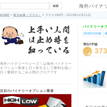
海外バイナ
HOME
>
取引結果（プラス）
> プラス190円－2013年12月11日
バイナリーオ
BOBOX詳細
37
海外バイナリーウォーズ！は海外バイナリー
オプション業者と日々取引をして勝利を狙い
日々奮闘するごみ人間のブログです
注目のバイナリーオプション業者