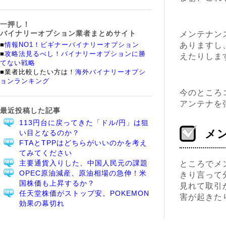
一押し！
バイナリーオプション業者まとめサイト
メンテナン
■
情報NO1！ビギナーバイナリーオプション
ありますし
■
攻略法見るべし！バイナリーオプションに勝
えたりしま
てない戦略
■業者比較したい方は！
海外バイナリーオプシ
ョンランキング
今のところ
アンテナを
最近投稿した記事
113円台に戻ってきた「ドル/円」は狙
メ
い目となるのか？
FTAとTPPはどちらがいいのかを考え
てみてください
主要通貨入りした、中国人民元の課題
ところでメ
OPEC原油減産、原油相場の急伸！米
きり言って
国株価も上昇するか？
見れて取引
任天堂株価がストップ安。POKEMON
害が起きた
効果の幕切れ