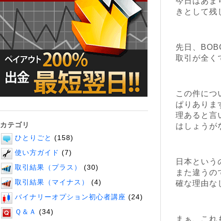
今日はあま
きとして残
先日、BO
取引が全く
この件につ
ぱりありま
理あると言
カテゴリ
はしょうが
ひとりごと
(158)
使い方ガイド
(7)
日本という
取引結果（プラス）
(30)
また違うの
取引結果（マイナス）
(4)
確な理由な
バイナリーオプション初心者講座
(24)
Ｑ＆Ａ
(34)
まぁ、これ