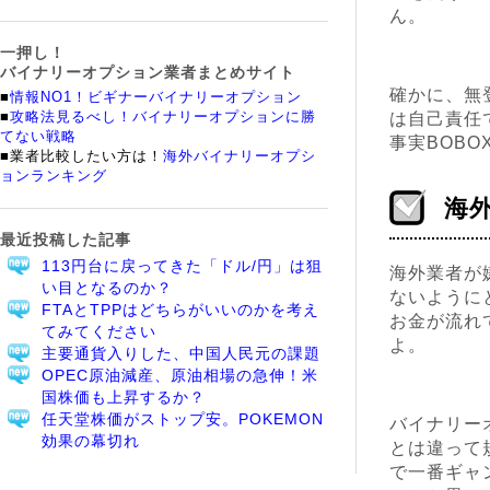
ん。
一押し！
バイナリーオプション業者まとめサイト
確かに、無
■
情報NO1！ビギナーバイナリーオプション
■
攻略法見るべし！バイナリーオプションに勝
は自己責任
てない戦略
事実BOB
■業者比較したい方は！
海外バイナリーオプシ
ョンランキング
海
最近投稿した記事
113円台に戻ってきた「ドル/円」は狙
海外業者が
い目となるのか？
ないように
FTAとTPPはどちらがいいのかを考え
お金が流れ
てみてください
よ。
主要通貨入りした、中国人民元の課題
OPEC原油減産、原油相場の急伸！米
国株価も上昇するか？
任天堂株価がストップ安。POKEMON
バイナリー
効果の幕切れ
とは違って
で一番ギャ