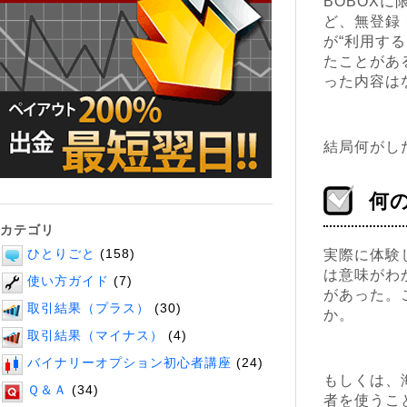
BOBOX
ど、無登録
が“利用す
たことがあ
った内容は
結局何がし
何
カテゴリ
ひとりごと
(158)
実際に体験
は意味がわ
使い方ガイド
(7)
があった。
取引結果（プラス）
(30)
か。
取引結果（マイナス）
(4)
バイナリーオプション初心者講座
(24)
もしくは、
Ｑ＆Ａ
(34)
者を使うこ