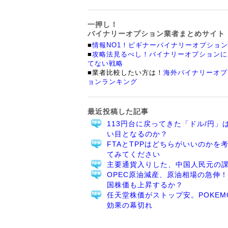
一押し！
バイナリーオプション業者まとめサイト
■
情報NO1！ビギナーバイナリーオプション
■
攻略法見るべし！バイナリーオプションに
てない戦略
■業者比較したい方は！
海外バイナリーオプ
ョンランキング
最近投稿した記事
113円台に戻ってきた「ドル/円」
い目となるのか？
FTAとTPPはどちらがいいのかを
てみてください
主要通貨入りした、中国人民元の
OPEC原油減産、原油相場の急伸
国株価も上昇するか？
任天堂株価がストップ安。POKEM
効果の幕切れ