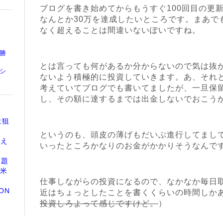
ブログを書き始めてからもうすぐ100回目の更
なんとか30万を達成したいところです。まあで
なく超えることは間違いないぽいですね。
勝
とは言っても何があるか分からないので気は抜
シ
ないよう積極的に投資していきます。あ、それと
考えていてブログでも書いてましたが、一旦保留
し、その額に達するまでは出金しないでおこう
は狙
というのも、頭皮の薄げもだいぶ進行してまし
考え
いったところかなりのお金がかかりそうなんで
課題
！米
仕事しながらの投資になるので、なかなか毎日
ON
近はちょっとしたことを書くくらいの時間しか
投資しろよって感じですけど。
）