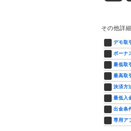
その他詳
デモ取
ボーナ
最低取
最高取
決済方
最低入
出金条
専用ア